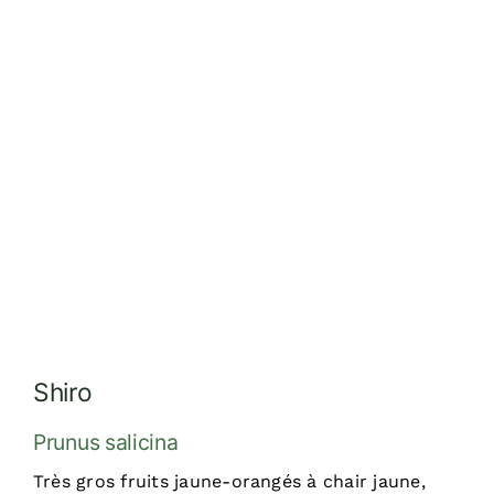
Réalisations
Dossiers
Contact
Devis
Shiro
Prunus salicina
Très gros fruits jaune-orangés à chair jaune,