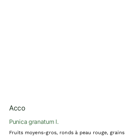
Réalisations
Dossiers
Contact
Devis
Acco
Punica granatum l.
Fruits moyens-gros, ronds à peau rouge, grains