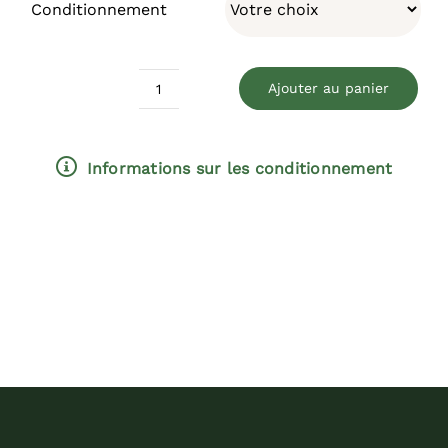
Conditionnement
Ajouter au panier
quantité
de
Li
Informations sur les conditionnement
(Pomme)