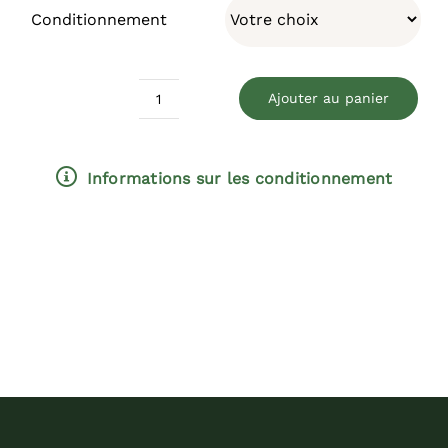
Conditionnement
Ajouter au panier
quantité
de
Den's
Informations sur les conditionnement
Choise