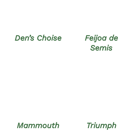
DÉTAILS
DÉTAILS
PRODUIT
Den’s Choise
Feijoa de
Semis
DÉTAILS
DÉTAILS
Mammouth
Triumph