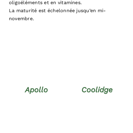
oligoéléments et en vitamines.
La maturité est échelonnée jusqu’en mi-
novembre.
CHOIX DES OPTIONS
DÉTAILS
CE
/
DÉTAILS
PRODUIT
A
PLUSIEURS
VARIATIONS.
LES
Apollo
Coolidge
OPTIONS
PEUVENT
ÊTRE
CHOISIES
SUR
LA
PAGE
DU