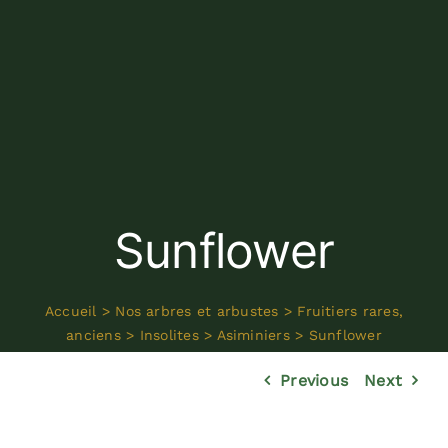
Sunflower
Accueil
>
Nos arbres et arbustes
>
Fruitiers rares,
anciens
>
Insolites
>
Asiminiers
>
Sunflower
Previous
Next