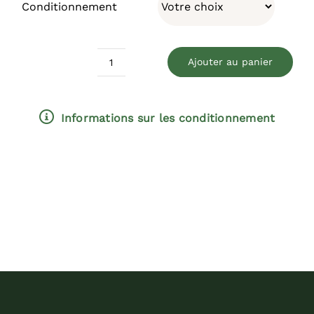
Conditionnement
Ajouter au panier
quantité
de
Apache
Informations sur les conditionnement
(B)