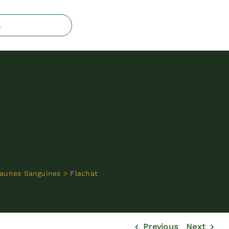
aunes Sanguines
>
Flachat
Previous
Next