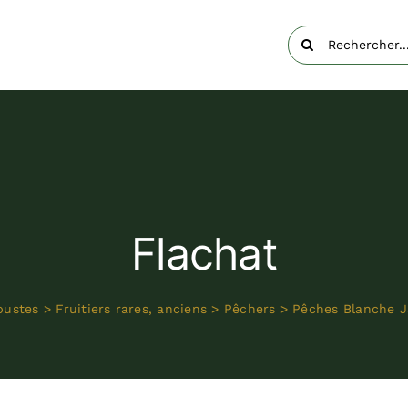
Rechercher:
Flachat
bustes
>
Fruitiers rares, anciens
>
Pêchers
>
Pêches Blanche J