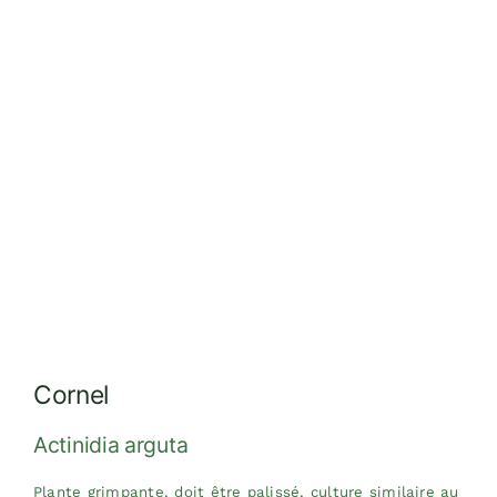
Réalisations
Dossiers
Contact
Devis
Cornel
Actinidia arguta
Plante grimpante, doit être palissé, culture similaire au