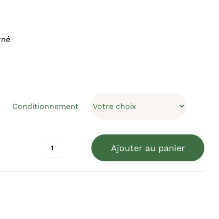
rné
Conditionnement
Ajouter au panier
quantité
de
Maxima
Rubra