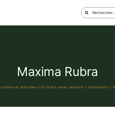
Rechercher:
Maxima Rubra
 arbres et arbustes
>
Fruitiers rares, anciens
>
Grenadiers
>