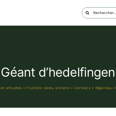
Rechercher:
Géant d’hedelfingen
 et arbustes
>
Fruitiers rares, anciens
>
Cerisiers
>
Bigarreau