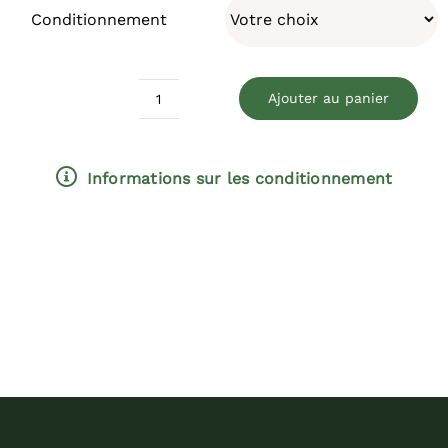
Conditionnement
Ajouter au panier
quantité
de
Filippo
Informations sur les conditionnement
Ceo