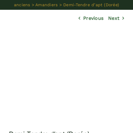
Réalisations
anciens
>
Amandiers
>
Demi-Tendre d’apt (Dorée)
Previous
Next
Dossiers
Contact
Devis