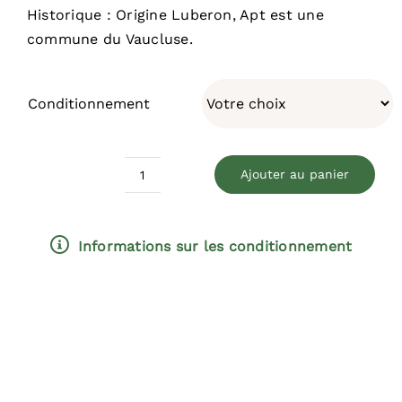
Historique : Origine Luberon, Apt est une
commune du Vaucluse.
Conditionnement
Ajouter au panier
quantité
de
Demi-
Informations sur les conditionnement
Tendre
d'apt
(Dorée)