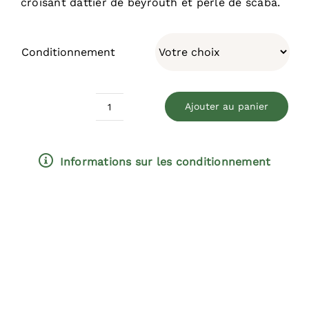
croisant dattier de beyrouth et perle de scaba.
Conditionnement
Ajouter au panier
quantité
de
Reine
Informations sur les conditionnement
Des
Vignes