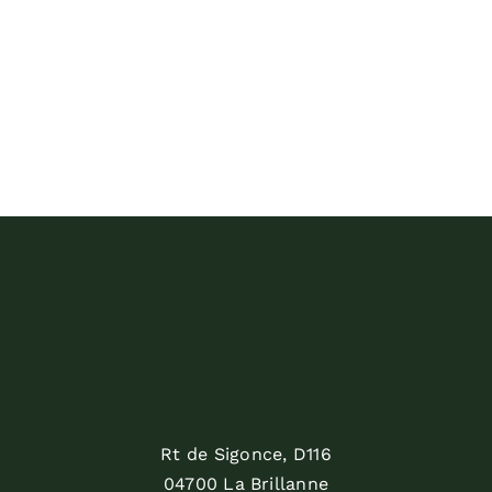
d'oullins
Rt de Sigonce, D116
04700 La Brillanne