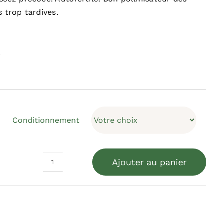
s trop tardives.
.
Conditionnement
Ajouter au panier
quantité
de
Reine-
Claude