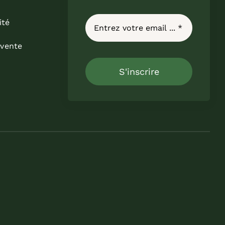
ité
 vente
S'inscrire