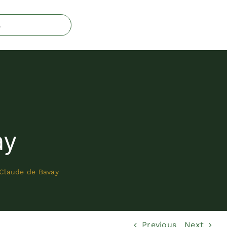
ay
Claude de Bavay
Previous
Next