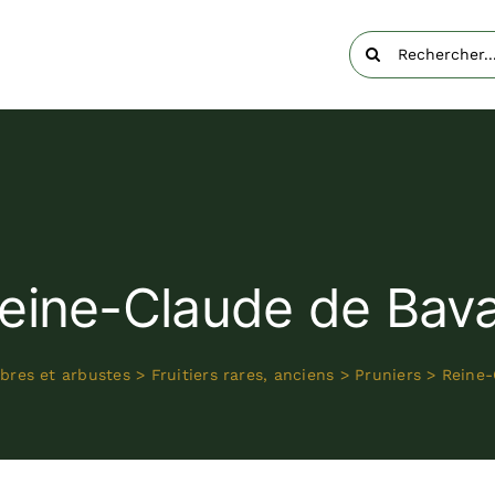
Rechercher:
eine-Claude de Bav
bres et arbustes
>
Fruitiers rares, anciens
>
Pruniers
>
Reine-