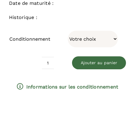
Date de maturité :
Historique :
Conditionnement
Ajouter au panier
quantité
de
Argousier
Informations sur les conditionnement
'Gala'
(Femelle)