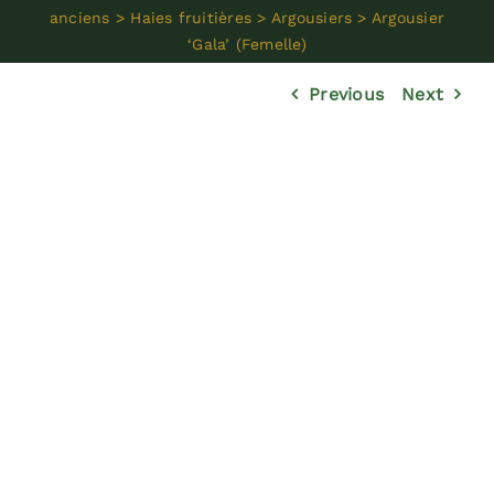
Réalisations
anciens
>
Haies fruitières
>
Argousiers
>
Argousier
‘Gala’ (Femelle)
Dossiers
Previous
Next
Contact
Devis