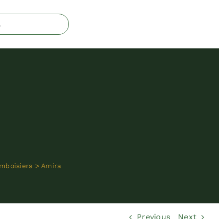
mboisiers
>
Amira
Previous
Next