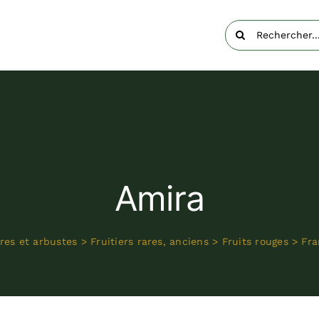
Rechercher:
Amira
res et arbustes
>
Fruitiers rares, anciens
>
Fruits rouges
>
Fra