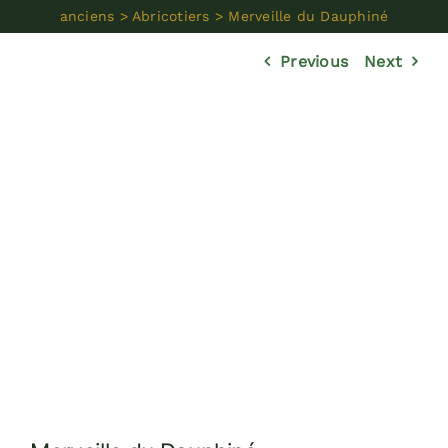
Réalisations
anciens
>
Abricotiers
>
Merveille du Dauphiné
Previous
Next
Dossiers
Contact
Devis