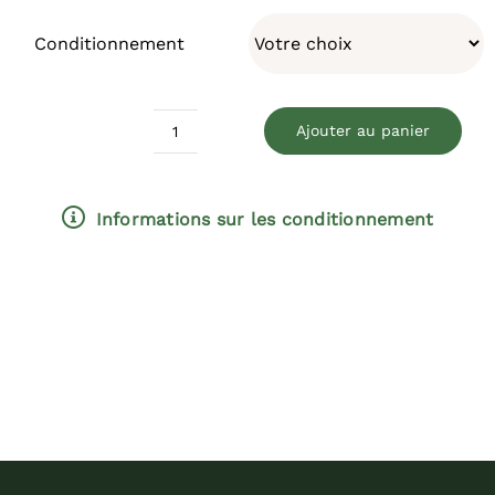
Conditionnement
Ajouter au panier
quantité
de
Merveille
Informations sur les conditionnement
du
Dauphiné